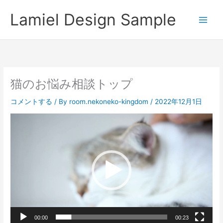
内
Lamiel Design Sample
容
を
ス
キ
ッ
プ
猫のお悩み相談トップ
コメントする
/ By
room.nekoneko-kingdom
/
2022年12月1日
動
画
プ
レ
ー
ヤ
ー
00:00
00:23