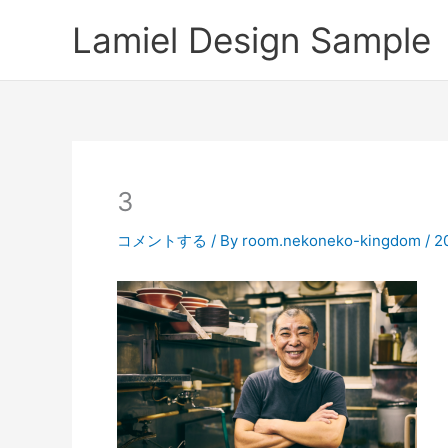
内
Lamiel Design Sample
容
を
ス
キ
ッ
プ
3
コメントする
/ By
room.nekoneko-kingdom
/
2