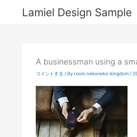
内
Lamiel Design Sample
容
を
ス
キ
ッ
プ
A businessman using a sm
コメントする
/ By
room.nekoneko-kingdom
/
2