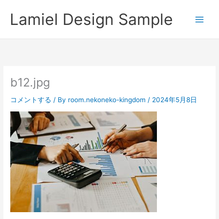
内
Lamiel Design Sample
容
を
ス
キ
ッ
プ
b12.jpg
コメントする
/ By
room.nekoneko-kingdom
/
2024年5月8日