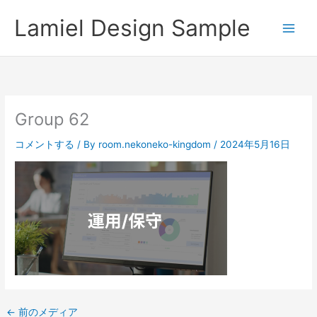
内
Lamiel Design Sample
容
を
ス
キ
ッ
プ
Group 62
コメントする
/ By
room.nekoneko-kingdom
/
2024年5月16日
←
前のメディア