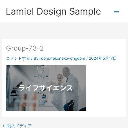
内
Lamiel Design Sample
容
を
ス
キ
ッ
プ
Group-73-2
コメントする
/ By
room.nekoneko-kingdom
/
2024年5月17日
←
前のメディア