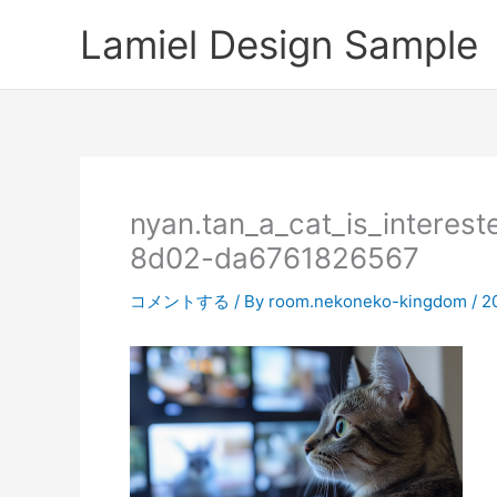
内
Lamiel Design Sample
容
を
ス
キ
ッ
プ
nyan.tan_a_cat_is_intere
8d02-da6761826567
コメントする
/ By
room.nekoneko-kingdom
/
2