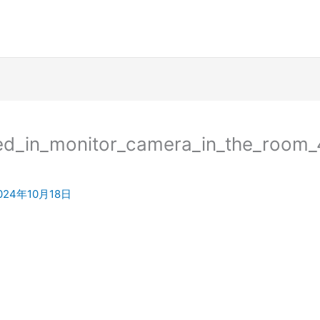
sted_in_monitor_camera_in_the_roo
024年10月18日