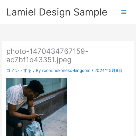
内
Lamiel Design Sample
容
を
ス
キ
ッ
プ
photo-1470434767159-
ac7bf1b43351.jpeg
コメントする
/ By
room.nekoneko-kingdom
/
2024年5月9日