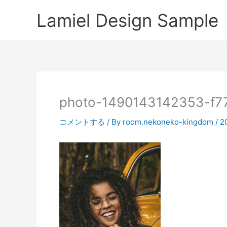
内
Lamiel Design Sample
容
を
ス
キ
ッ
プ
photo-1490143142353-f7
コメントする
/ By
room.nekoneko-kingdom
/
2