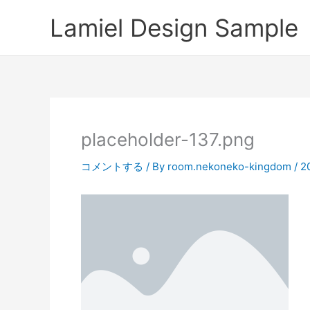
内
Lamiel Design Sample
容
を
ス
キ
ッ
プ
placeholder-137.png
コメントする
/ By
room.nekoneko-kingdom
/
2