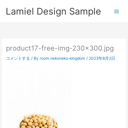
内
Lamiel Design Sample
容
を
ス
キ
ッ
プ
product17-free-img-230×300.jpg
コメントする
/ By
room.nekoneko-kingdom
/
2023年8月2日