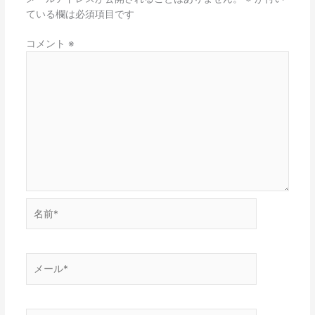
ている欄は必須項目です
コメント
※
名
前
*
メ
ー
ル
*