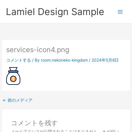
内
Lamiel Design Sample
容
を
ス
キ
ッ
プ
services-icon4.png
コメントする
/ By
room.nekoneko-kingdom
/
2024年5月8日
←
前のメディア
コメントを残す
メールアドレスが公開されることはありません。
※
が付い