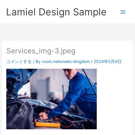
内
Lamiel Design Sample
容
を
ス
キ
ッ
プ
Services_img-3.jpeg
コメントする
/ By
room.nekoneko-kingdom
/
2024年5月9日