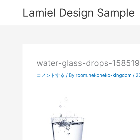
内
Lamiel Design Sample
容
を
ス
キ
ッ
プ
water-glass-drops-15851
コメントする
/ By
room.nekoneko-kingdom
/
2